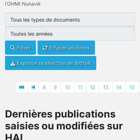
l'OHMI Nunavik
Filtrer
Effacer les filtres
Exporter la sélection en BibTeX
8
9
10
11
12
13
14
15
Dernières publications
saisies ou modifiées sur
HAL