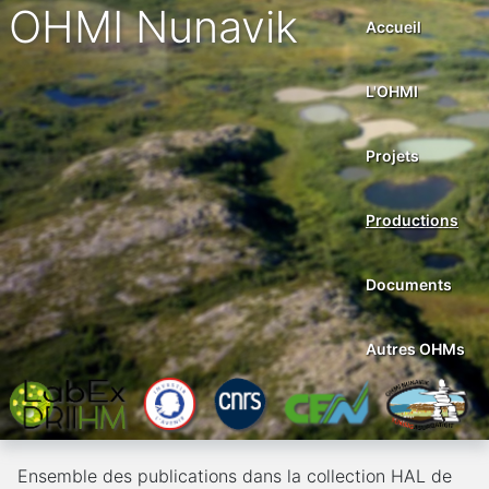
OHMI Nunavik
Accueil
L'OHMI
Projets
Productions
Documents
Autres OHMs
Ensemble des publications dans la collection HAL de