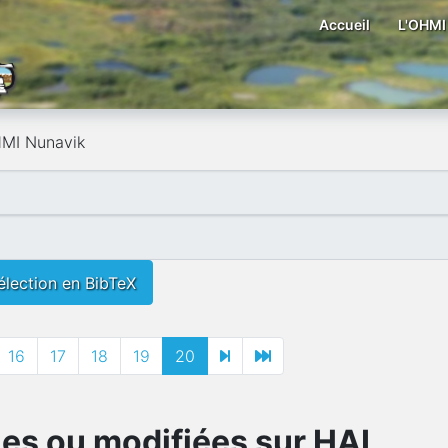
Accueil
L'OHMI
HMI Nunavik
élection en BibTeX
16
17
18
19
20
ies ou modifiées sur HAL