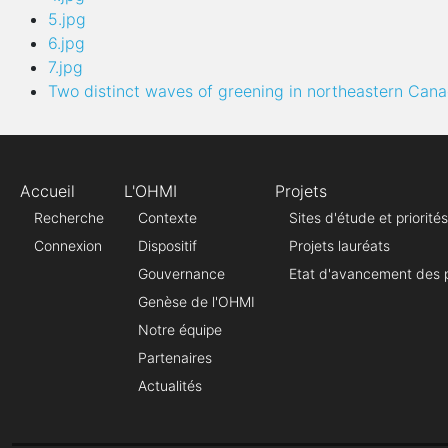
5.jpg
6.jpg
7.jpg
Two distinct waves of greening in northeastern Can
Accueil
L'OHMI
Projets
Recherche
Contexte
Sites d'étude et priorit
Connexion
Dispositif
Projets lauréats
Gouvernance
Etat d'avancement des p
Genèse de l'OHMI
Notre équipe
Partenaires
Actualités