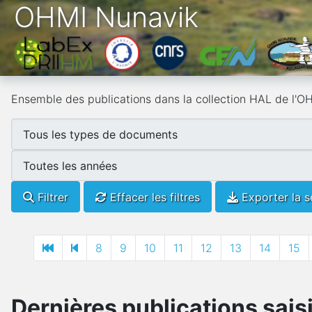
OHMI Nunavik
Ensemble des publications dans la collection HAL de l'O
Filtrer
Effacer les filtres
Exporter la s
8
9
10
11
12
13
14
15
Dernières publications sais