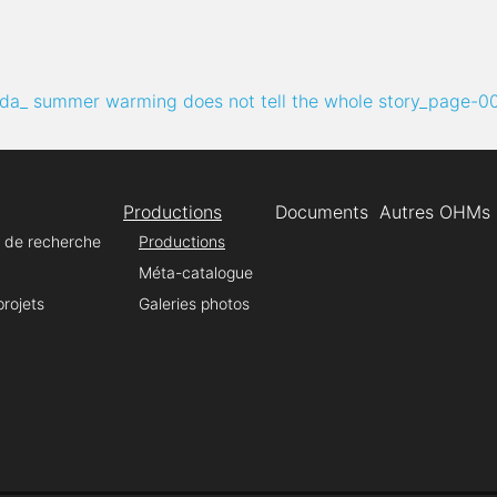
ada_ summer warming does not tell the whole story_page-00
Productions
Documents
Autres OHMs
és de recherche
Productions
Méta-catalogue
rojets
Galeries photos