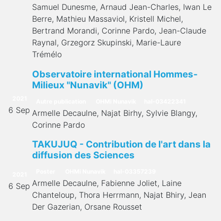
Samuel Dunesme, Arnaud Jean-Charles, Iwan Le
Berre, Mathieu Massaviol, Kristell Michel,
Bertrand Morandi, Corinne Pardo, Jean-Claude
Raynal, Grzegorz Skupinski, Marie-Laure
Trémélo
Observatoire international Hommes-
Milieux "Nunavik" (OHM)
2021
Autre publication
OHMi Nunavik
hal-03422341
6 Sep
Armelle Decaulne, Najat Birhy, Sylvie Blangy,
Corinne Pardo
TAKUJUQ - Contribution de l'art dans la
diffusion des Sciences
Poster
OHMi Nunavik
hal-03357239
2021
Armelle Decaulne, Fabienne Joliet, Laine
6 Sep
Chanteloup, Thora Herrmann, Najat Bhiry, Jean
Der Gazerian, Orsane Rousset