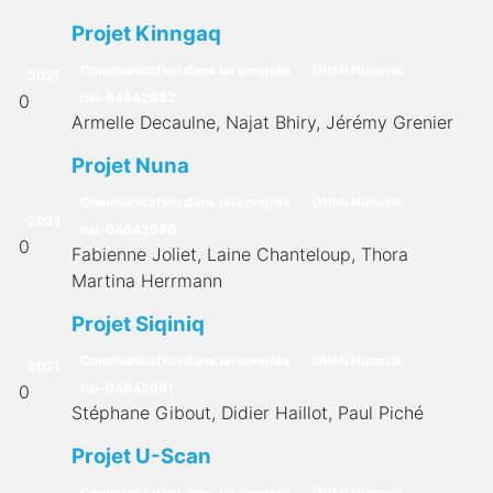
Projet Kinngaq
Communication dans un congrès
OHMi Nunavik
2021
hal-04642082
0
Armelle Decaulne, Najat Bhiry, Jérémy Grenier
Projet Nuna
Communication dans un congrès
OHMi Nunavik
2021
hal-04642080
0
Fabienne Joliet, Laine Chanteloup, Thora
Martina Herrmann
Projet Siqiniq
Communication dans un congrès
OHMi Nunavik
2021
hal-04642081
0
Stéphane Gibout, Didier Haillot, Paul Piché
Projet U-Scan
Communication dans un congrès
OHMi Nunavik