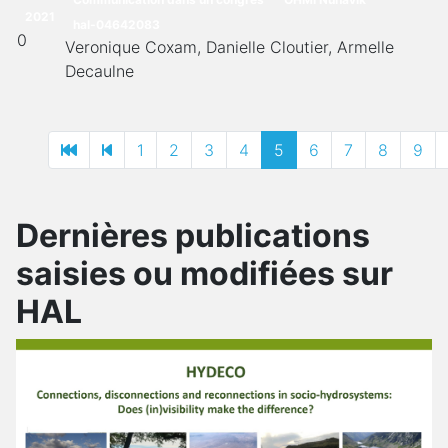
2021
hal-04642083
0
Veronique Coxam, Danielle Cloutier, Armelle
Decaulne
1
2
3
4
5
6
7
8
9
Dernières publications
saisies ou modifiées sur
HAL