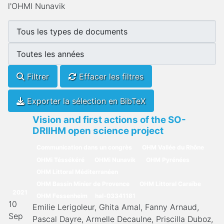
l'OHMI Nunavik
Filtrer
Effacer les filtres
Exporter la sélection en BibTeX
Vision and first actions of the SO-
DRIIHM open science project
Communication dans un congrès
OHM Vallée du Rhône
OHMi Téssékéré
OHMi Nunavik
OHM Pyrénées
OHM Littoral Méditerranéen
OHM Bassin Minier de Provence
OHM Littoral Caraïbe
2021
OHM Fessenheim
hal-03341181
10
Emilie Lerigoleur, Ghita Amal, Fanny Arnaud,
Sep
Pascal Dayre, Armelle Decaulne, Priscilla Duboz,