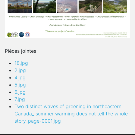
Pièces jointes
18.jpg
2.jpg
4.jpg
5.jpg
6.jpg
7.jpg
Two distinct waves of greening in northeastern
Canada_ summer warming does not tell the whole
story_page-0001.jpg