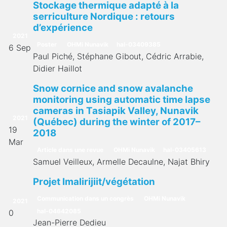
Stockage thermique adapté à la
serriculture Nordique : retours
d’expérience
2021
Poster
OHMi Nunavik
hal-03409385
6 Sep
Paul Piché, Stéphane Gibout, Cédric Arrabie,
Didier Haillot
Snow cornice and snow avalanche
monitoring using automatic time lapse
cameras in Tasiapik Valley, Nunavik
2021
(Québec) during the winter of 2017–
19
2018
Mar
Article dans une revue
OHMi Nunavik
hal-03405613
Samuel Veilleux, Armelle Decaulne, Najat Bhiry
Projet Imalirijiit/végétation
Communication dans un congrès
OHMi Nunavik
2021
hal-04642085
0
Jean-Pierre Dedieu