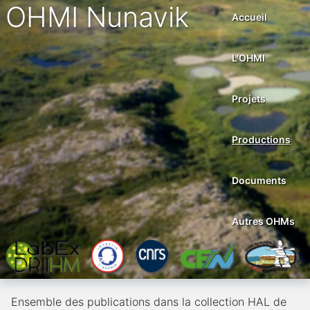
OHMI Nunavik
Accueil
L'OHMI
Projets
Productions
Documents
Autres OHMs
Ensemble des publications dans la collection HAL de