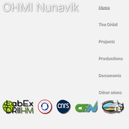
OHMI Nunavik
Home
The OHMI
Projects
Productions
Documents
Other ohms