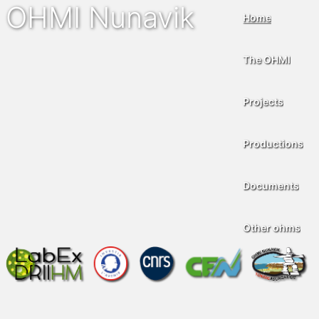
OHMI Nunavik
Home
The OHMI
Projects
Productions
Documents
Other ohms