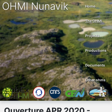
OHMI Nunavik
Home
The OHMI
Projects
Productions
Documents
Other ohms
Ouverture APR 2020 -