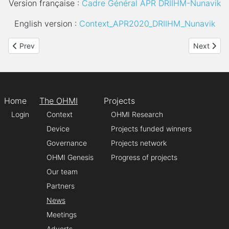
Version française :
Cadre Général APR DRIIHM-Nunavik
English version :
Context_APR2020_DRIIHM_Nunavik
Previous article: Seminar "Ethics on digital data collection in an 
Next articl
Prev
Next
Home
The OHMI
Projects
Login
Context
OHMI Research
Device
Projects funded winners
Governance
Projects network
OHMI Genesis
Progress of projects
Our team
Partners
News
Meetings
Adverts