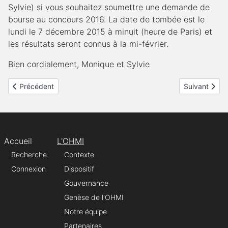
Sylvie) si vous souhaitez soumettre une demande de
bourse au concours 2016. La date de tombée est le
lundi le 7 décembre 2015 à minuit (heure de Paris) et
les résultats seront connus à la mi-février.
Bien cordialement, Monique et Sylvie
Article précédent : Appel à Projets de Recherche 2016
Article suiva
Précédent
Suivant
Accueil
L'OHMI
Recherche
Contexte
Connexion
Dispositif
Gouvernance
Genèse de l'OHMI
Notre équipe
Partenaires