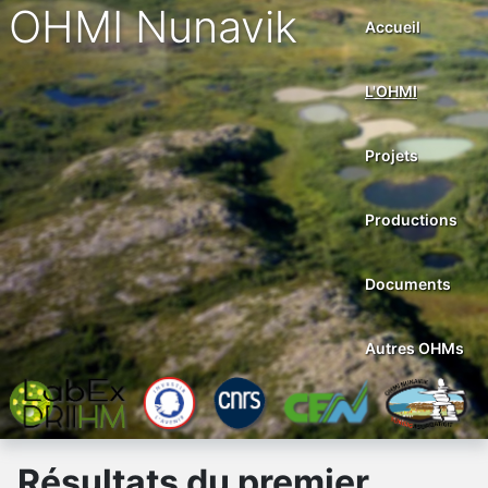
OHMI Nunavik
Accueil
L'OHMI
Projets
Productions
Documents
Autres OHMs
Résultats du premier