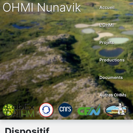
OHMI Nunavik
Accueil
L'OHMI
Projets
Productions
Documents
Autres OHMs
Dispositif