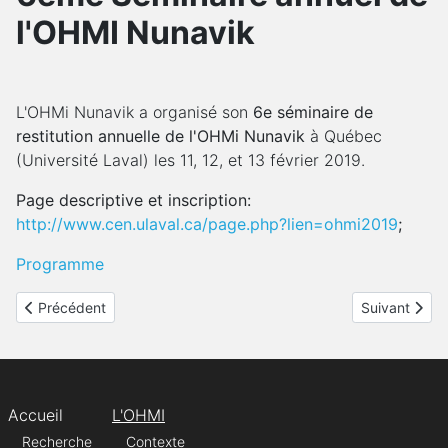
l'OHMI Nunavik
L'OHMi Nunavik a organisé son
6e séminaire de
restitution annuelle de l'OHMi Nunavik
à Québec
(Université Laval) les 11, 12, et 13 février 2019.
Page descriptive et inscription:
http://www.cen.ulaval.ca/page.php?lien=ohmi2019
;
Programme
Article précédent : LAUREATS APR 2019
Article suiva
Précédent
Suivant
Accueil
L'OHMI
Recherche
Contexte