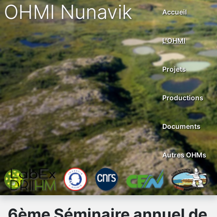
OHMI Nunavik
Accueil
L'OHMI
Projets
Productions
Documents
Autres OHMs
6ème Séminaire annuel de