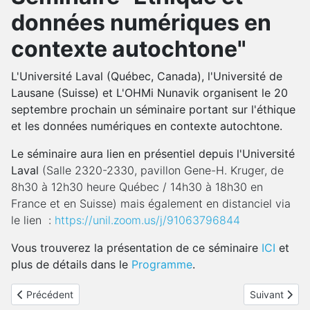
données numériques en
contexte autochtone"
L'Université Laval (Québec, Canada), l'Université de
Lausane (Suisse) et L'OHMi Nunavik organisent le 20
septembre prochain un séminaire portant sur l'éthique
et les données numériques en contexte autochtone.
Le séminaire aura lien en présentiel depuis l'Université
Laval
(Salle 2320-2330, pavillon Gene-H. Kruger, de
8h30 à 12h30 heure Québec / 14h30 à 18h30 en
France et en Suisse) mais également en distanciel via
le lien :
https://unil.zoom.us/j/91063796844
Vous trouverez la présentation de ce séminaire
ICI
et
plus de détails dans le
Programme
.
Article précédent : Ouverture Appel à Valorisation 2023 - LabEx
Article suiv
Précédent
Suivant