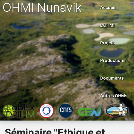
OHMI Nunavik
Accueil
L'OHMI
Projets
Productions
Documents
Autres OHMs
Séminaire "Ethique et