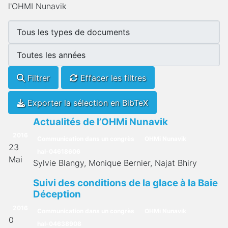
l'OHMI Nunavik
Filtrer
Effacer les filtres
Exporter la sélection en BibTeX
Actualités de l’OHMi Nunavik
2016
Communication dans un congrès
OHMi Nunavik
23
hal-04618606
Mai
Sylvie Blangy, Monique Bernier, Najat Bhiry
Suivi des conditions de la glace à la Baie
Déception
2016
Communication dans un congrès
OHMi Nunavik
0
hal-04638908