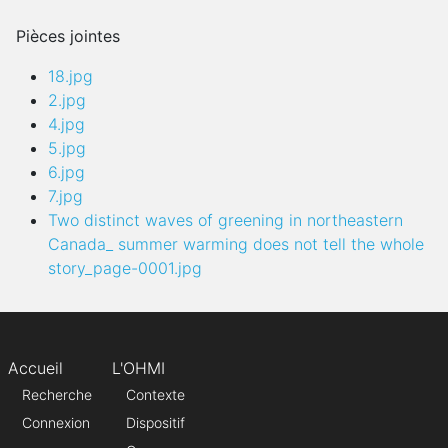
Pièces jointes
18.jpg
2.jpg
4.jpg
5.jpg
6.jpg
7.jpg
Two distinct waves of greening in northeastern
Canada_ summer warming does not tell the whole
story_page-0001.jpg
Accueil
L'OHMI
Recherche
Contexte
Connexion
Dispositif