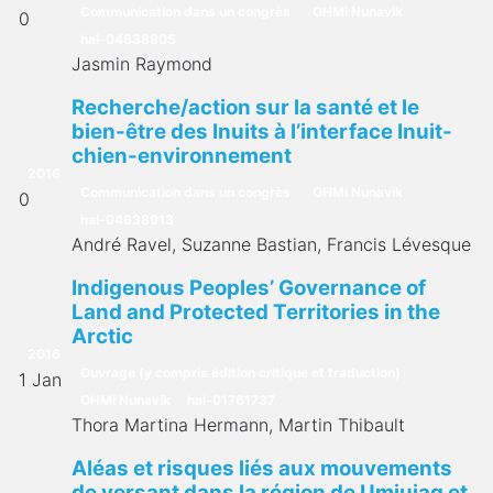
Communication dans un congrès
OHMi Nunavik
0
hal-04638905
Jasmin Raymond
Recherche/action sur la santé et le
bien-être des Inuits à l’interface Inuit-
chien-environnement
2016
Communication dans un congrès
OHMi Nunavik
0
hal-04638913
André Ravel, Suzanne Bastian, Francis Lévesque
Indigenous Peoples’ Governance of
Land and Protected Territories in the
Arctic
2016
Ouvrage (y compris édition critique et traduction)
1 Jan
OHMi Nunavik
hal-01761737
Thora Martina Hermann, Martin Thibault
Aléas et risques liés aux mouvements
de versant dans la région de Umiujaq et