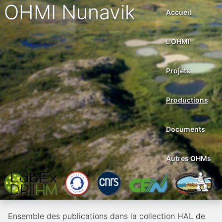
OHMI Nunavik
Accueil
L'OHMI
Projets
Productions
Documents
Autres OHMs
Ensemble des publications dans la collection HAL de