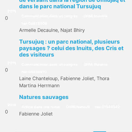
dans le parc national Tursujuq
2016
Communication dans un congrès
OHMi Nunavik
0
hal-04638906
Armelle Decaulne, Najat Bhiry
Tursujuq : un parc national, plusieurs
paysages ? celui des Inuits, des Cris et
des visiteurs
2016
Communication dans un congrès
OHMi Nunavik
0
hal-04638910
Laine Chanteloup, Fabienne Joliet, Thora
Martina Herrmann
Natures sauvages
2016
Article dans une revue
OHMi Nunavik
hal-01544542
0
Fabienne Joliet