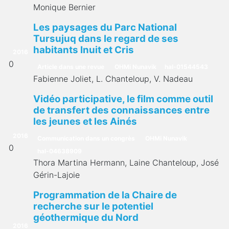
Monique Bernier
Les paysages du Parc National
Tursujuq dans le regard de ses
habitants Inuit et Cris
2016
0
Article dans une revue
OHMi Nunavik
hal-01544543
Fabienne Joliet, L. Chanteloup, V. Nadeau
Vidéo participative, le film comme outil
de transfert des connaissances entre
les jeunes et les Ainés
2016
Communication dans un congrès
OHMi Nunavik
0
hal-04638909
Thora Martina Hermann, Laine Chanteloup, José
Gérin-Lajoie
Programmation de la Chaire de
recherche sur le potentiel
géothermique du Nord
2016