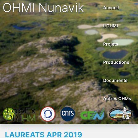
OHMI Nunavik
Accueil
L'OHMI
Projets
Productions
Documents
Autres OHMs
LAUREATS APR 2019