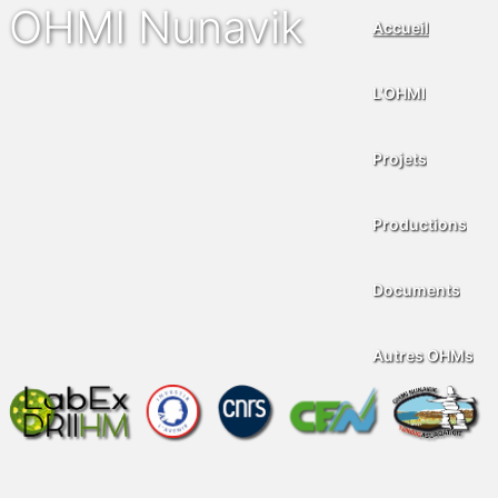
OHMI Nunavik
Accueil
L'OHMI
Projets
Productions
Documents
Autres OHMs